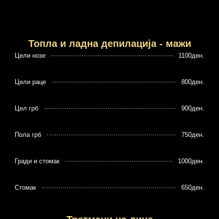
Топла и ладна депилација - мажи
Цели нозе
1100ден.
Цели раце
800ден.
Цел грб
900ден.
Пола грб
750ден.
Гради и стомак
1000ден.
Стомак
650ден.