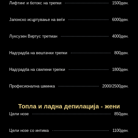
Лифтинг и ботокс на трепки
1500ден.
Јапонско исцртување на веѓи
6000ден.
Луксузен Виртус третман
4000ден.
Надградба на вештачки трепки
800ден.
Надградба на свилени трепки
1800ден.
Професионална шминка
2000/2500ден.
Топла и ладна депилација - жени
Цели нозе
850ден.
Цели нозе со интима
1100ден.