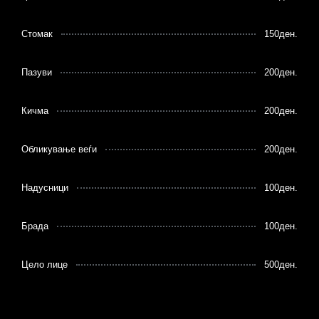
Стомак
150ден.
Пазуви
200ден.
Кичма
200ден.
Обликување веѓи
200ден.
Надусници
100ден.
Брада
100ден.
Цело лице
500ден.