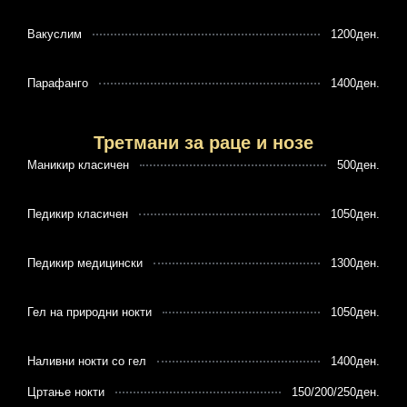
Вакуслим
1200ден.
Парафанго
1400ден.
Третмани за раце и нозе
Маникир класичен
500ден.
Педикир класичен
1050ден.
Педикир медицински
1300ден.
Гел на природни нокти
1050ден.
Наливни нокти со гел
1400ден.
Цртање нокти
150/200/250ден.