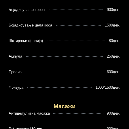
Бојадисување корен
900ден.
Бојадисување цела коса
1500ден.
Шатирање (фолија)
80ден.
Ампула
250ден.
Прелив
600ден.
Фризура
1000/1500ден.
Масажи
Антицелулитна масажа
900ден.
Грб масажа *30мин.
900ден.