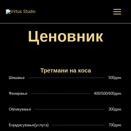
Skip
to
content
Ценовник
Третмани на коса
Шишање
500ден.
Фенирање
400/500/600ден.
Обликување
300ден.
Бојадисување(услуга)
700ден.